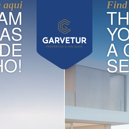
e aqui
Find 
AM
TH
 AS
YO
 DE
A 
O!
SE